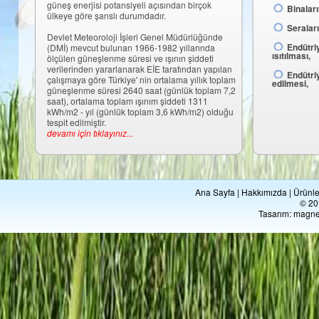
güneş enerjisi potansiyeli açısından birçok
Binaları
ülkeye göre şanslı durumdadır.
Seraların
Devlet Meteoroloji İşleri Genel Müdürlüğünde
Endütriy
(DMİ) mevcut bulunan 1966-1982 yıllarında
ısıtılması,
ölçülen güneşlenme süresi ve ışının şiddeti
verilerinden yararlanarak EİE tarafından yapılan
Endütriy
çalışmaya göre Türkiye' nin ortalama yıllık toplam
edilmesi,
güneşlenme süresi 2640 saat (günlük toplam 7,2
saat), ortalama toplam ışınım şiddeti 1311
kWh/m2 - yıl (günlük toplam 3,6 kWh/m2) olduğu
tespit edilmiştir.
devamı için tıklayınız...
Ana Sayfa
|
Hakkımızda
|
Ürünle
© 201
Tasarım:
magne